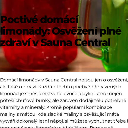
Poctivé domácí
limonády: Osvěžení plné
zdraví v Sauna Central
Domácí limonády v Sauna Central nejsou jen o osvěžení,
ale také o zdraví
. Každá z těchto poctivě připravených
limonád je směsí čerstvého ovoce a bylin, které nejen
potěší chuťové buňky, ale zároveň dodají tělu potřebné
vitamíny a minerály. Kromě populární kombinace
maliny s mátou, kde sladké maliny a osvěžující máta
vytváří dokonalý letní nápoj, si můžete vychutnat třeba i
pomerančovou limonádu s hřebíčkem. Pomeranč