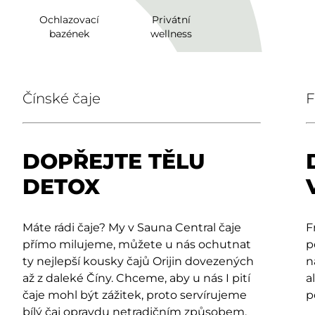
Ochlazovací
Privátní
bazének
wellness
Čínské čaje
F
DOPŘEJTE TĚLU
DETOX
Máte rádi čaje? My v Sauna Central čaje
F
přímo milujeme, můžete u nás ochutnat
p
ty nejlepší kousky čajů Orijin dovezených
n
až z daleké Číny. Chceme, aby u nás I pití
a
čaje mohl být zážitek, proto servírujeme
p
bílý čaj opravdu netradičním způsobem.