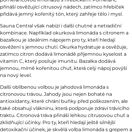
přináší osvěžující citrusový nádech, zatímco hřebíček
přidává jemný kořenitý tón, který zahřeje tělo i mysl.
Sauna Central však nabízí i další chutné a netradiční
kombinace. Například okurková limonáda s citronem a
bazalkou je ideálním nápojem pro ty, kteří hledají
osvěžení s jemnou chutí. Okurka hydratuje a osvěžuje,
zatímco citron dodává limonádě příjemnou kyselost a
vitamin C, který posiluje imunitu. Bazalka dodává
jemnou, mírně kořenitou chuť, která celý nápoj povýší
na nový level.
Další oblíbenou volbou je jahodová limonáda s
citronovou trávou. Jahody jsou nejen bohaté na
antioxidanty, které chrání buňky před poškozením, ale
také obsahují vlákninu, která podporuje zdraví trávicího
traktu. Citronová tráva přináší lehkou citrusovou chuť a
zklidňující účinky. Pro ty, kteří hledají ještě silnější
detoxikační účinek, je skvělá volba limonáda s grepem a