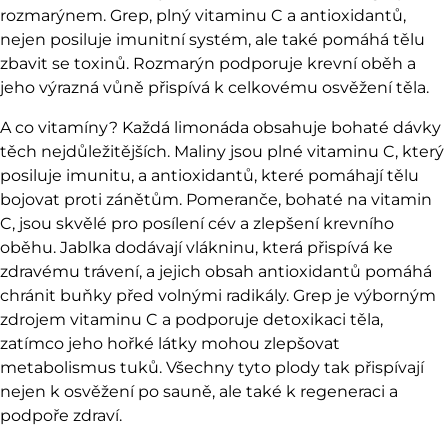
rozmarýnem. Grep, plný vitaminu C a antioxidantů,
nejen posiluje imunitní systém, ale také pomáhá tělu
zbavit se toxinů. Rozmarýn podporuje krevní oběh a
jeho výrazná vůně přispívá k celkovému osvěžení těla.
A co vitamíny? Každá limonáda obsahuje bohaté dávky
těch nejdůležitějších. Maliny jsou plné vitaminu C, který
posiluje imunitu, a antioxidantů, které pomáhají tělu
bojovat proti zánětům. Pomeranče, bohaté na vitamin
C, jsou skvělé pro posílení cév a zlepšení krevního
oběhu. Jablka dodávají vlákninu, která přispívá ke
zdravému trávení, a jejich obsah antioxidantů pomáhá
chránit buňky před volnými radikály. Grep je výborným
zdrojem vitaminu C a podporuje detoxikaci těla,
zatímco jeho hořké látky mohou zlepšovat
metabolismus tuků. Všechny tyto plody tak přispívají
nejen k osvěžení po sauně, ale také k regeneraci a
podpoře zdraví.