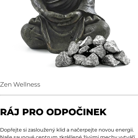
Zen Wellness
RÁJ PRO ODPOČINEK
Dopřejte si zasloužený klid a načerpejte novou energii.
Naše saunové centrum zkrášlené živými mechy vytváří