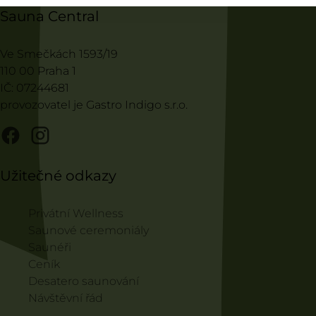
Sauna Central
Ve Smečkách 1593/19
110 00 Praha 1
IČ: 07244681
provozovatel je Gastro Indigo s.r.o.
Užitečné odkazy
Privátní Wellness
Saunové ceremoniály
Saunéři
Ceník
Desatero saunování
Návštěvní řád