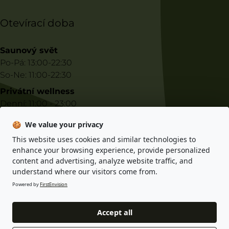
Otevírací doba
Saunový svět
Po-Pá: 13:00-22:30
So-Ne: 11:00-22:30
Privátní wellness
Denní: 11:00 - 23:00
Noční: 23:00 - 10:00
🍪
We value your privacy
This website uses cookies and similar technologies to
Informace o e-shopu
enhance your browsing experience, provide personalized
content and advertising, analyze website traffic, and
Zásady ochrany osobních údajů
understand where our visitors come from.
Obchodní podmínky
Powered by
FirstEnvision
Accept all
© 2025 Gastro Indigo s.r.o. Všechna práva vyhrazena. Designed