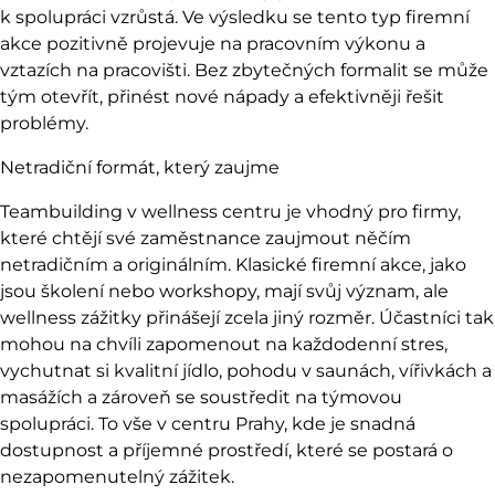
k spolupráci vzrůstá. Ve výsledku se tento typ firemní
akce pozitivně projevuje na pracovním výkonu a
vztazích na pracovišti. Bez zbytečných formalit se může
tým otevřít, přinést nové nápady a efektivněji řešit
problémy.
Netradiční formát, který zaujme
Teambuilding v wellness centru je vhodný pro firmy,
které chtějí své zaměstnance zaujmout něčím
netradičním a originálním. Klasické firemní akce, jako
jsou školení nebo workshopy, mají svůj význam, ale
wellness zážitky přinášejí zcela jiný rozměr. Účastníci tak
mohou na chvíli zapomenout na každodenní stres,
vychutnat si kvalitní jídlo, pohodu v saunách,
vířivkách a
masážích
a zároveň se soustředit na týmovou
spolupráci. To vše v centru Prahy, kde je snadná
dostupnost a příjemné prostředí, které se postará o
nezapomenutelný zážitek.