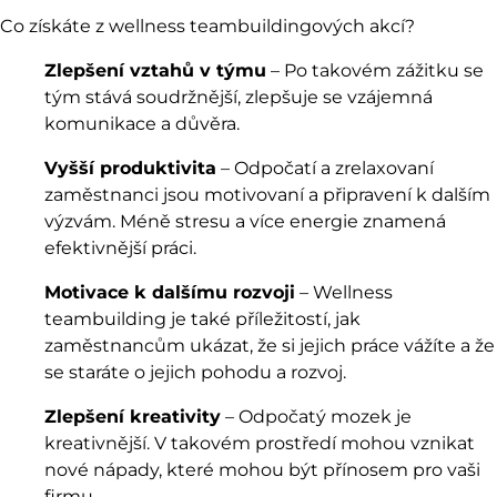
Co získáte z wellness teambuildingových akcí?
Zlepšení vztahů v týmu
– Po takovém zážitku se
tým stává soudržnější, zlepšuje se vzájemná
komunikace a důvěra.
Vyšší produktivita
– Odpočatí a zrelaxovaní
zaměstnanci jsou motivovaní a připravení k dalším
výzvám. Méně stresu a více energie znamená
efektivnější práci.
Motivace k dalšímu rozvoji
– Wellness
teambuilding je také příležitostí, jak
zaměstnancům ukázat, že si jejich práce vážíte a že
se staráte o jejich pohodu a rozvoj.
Zlepšení kreativity
– Odpočatý mozek je
kreativnější. V takovém prostředí mohou vznikat
nové nápady, které mohou být přínosem pro vaši
firmu.