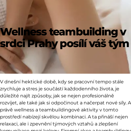
Wellness teambuilding v
srdci Prahy posílí váš tým
V dnešní hektické době, kdy se pracovní tempo stále
zrychluje a stres je součástí každodenního života, je
důležité najít způsoby, jak se nejen profesionálně
rozvíjet, ale také jak si odpočinout a načerpat nové síly. A
právě wellness a teambuildingové aktivity v tomto
prostředí nabízejí skvělou kombinaci. A ta přináší nejen
relaxaci, ale i zpevnění týmových vztahů a zlepšení
komunikace mezi kolegy. Firemní akce a teambuildingy