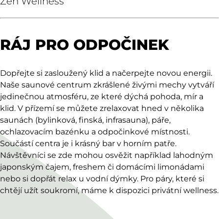
Zen Wellness
RÁJ PRO ODPOČINEK
Dopřejte si zasloužený klid a načerpejte novou energii.
Naše saunové centrum zkrášlené živými mechy vytváří
jedinečnou atmosféru, ze které dýchá pohoda, mír a
klid. V přízemí se můžete zrelaxovat hned v několika
saunách (bylinková, finská, infrasauna), páře,
ochlazovacím bazénku a odpočinkové místnosti.
Součástí centra je i krásný bar v horním patře.
Návštěvníci se zde mohou osvěžit například lahodným
japonským čajem, freshem či domácími limonádami
nebo si dopřát relax u vodní dýmky. Pro páry, které si
chtějí užít soukromí, máme k dispozici privátní wellness.