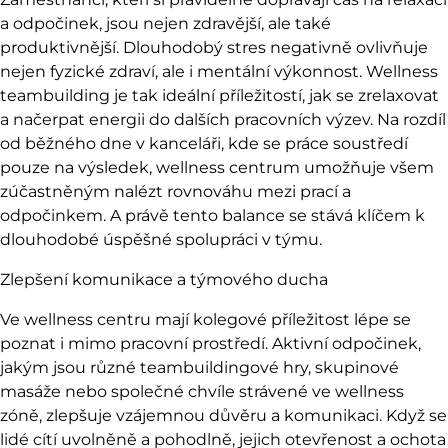
a odpočinek, jsou nejen zdravější, ale také
produktivnější. Dlouhodobý stres negativně ovlivňuje
nejen fyzické zdraví, ale i mentální výkonnost. Wellness
teambuilding je tak ideální příležitostí, jak se zrelaxovat
a načerpat energii do dalších pracovních výzev. Na rozdíl
od běžného dne v kanceláři, kde se práce soustředí
pouze na výsledek, wellness centrum umožňuje všem
zúčastněným nalézt rovnováhu mezi prací a
odpočinkem. A právě tento balance se stává klíčem k
dlouhodobé úspěšné spolupráci v týmu.
Zlepšení komunikace a týmového ducha
Ve wellness centru mají kolegové příležitost lépe se
poznat i mimo pracovní prostředí. Aktivní odpočinek,
jakým jsou různé teambuildingové hry, s
kupinové
masáže nebo společné chvíle strávené ve wellness
zóně
, zlepšuje vzájemnou důvěru a komunikaci. Když se
lidé cítí uvolněně a pohodlně, jejich otevřenost a ochota