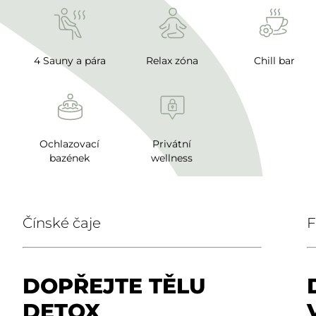
4 Sauny a pára
Relax zóna
Chill bar
Ochlazovací
Privátní
bazének
wellness
Čínské čaje
F
DOPŘEJTE TĚLU
DETOX