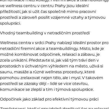
ve wellness centru v centru Prahy jsou ideální
příležitostí, jak si užít čas společně mimo pracovní
prostředí a zároveň posílit vzájemné vztahy a týmovou
spolupráci.
Vhodný teambuilding v netradičním prostředí
Wellness centra v srdci Prahy nabízejí ideální prostor pro
netradiční firemní akce a teambuildingy. Místo, kde je
možné kombinovat odpočinek, relaxaci a zábavu, je
zcela unikátní. Představte si, jak váš tým tráví den v
prostorách s úchvatným výhledem na město, užívá si
saunu, masáže a různé wellness procedury, které
pomohou zrelaxovat nejen tělo, ale i mysl. V takovém
prostředí se zázraky dějí – lidé se více otevřou,
komunikace se zlepší a tím i týmová spolupráce.
Odpočinek jako základ pro efektivní týmovou práci
Zaměstnanci, kteří si pravidelně dopřávají čas na relaxaci