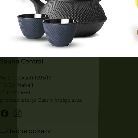
Sauna Central
Ve Smečkách 1593/19
110 00 Praha 1
IČ: 07244681
provozovatel je Gastro Indigo s.r.o.
Užitečné odkazy