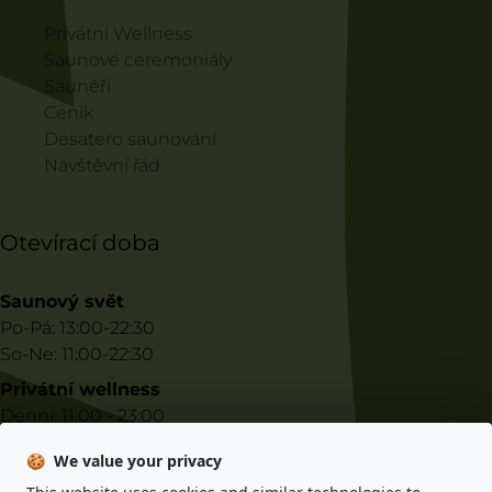
Privátní Wellness
Saunové ceremoniály
Saunéři
Ceník
Desatero saunování
Návštěvní řád
Otevírací doba
Saunový svět
Po-Pá: 13:00-22:30
So-Ne: 11:00-22:30
Privátní wellness
Denní: 11:00 - 23:00
Noční: 23:00 - 10:00
🍪
We value your privacy