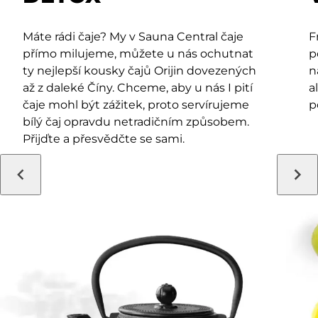
Máte rádi čaje? My v Sauna Central čaje
F
přímo milujeme, můžete u nás ochutnat
p
ty nejlepší kousky čajů Orijin dovezených
n
až z daleké Číny. Chceme, aby u nás I pití
a
čaje mohl být zážitek, proto servírujeme
p
bílý čaj opravdu netradičním způsobem.
Přijďte a přesvědčte se sami.