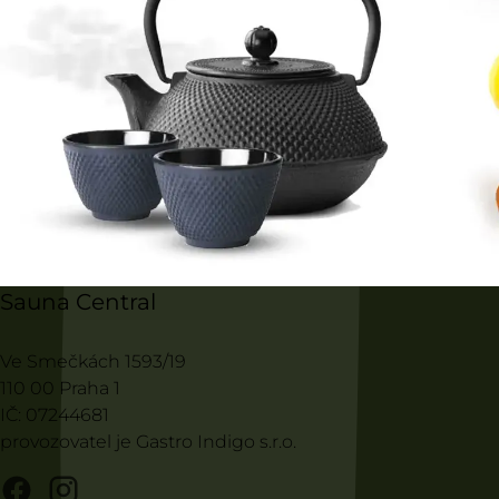
Sauna Central
Ve Smečkách 1593/19
110 00 Praha 1
IČ: 07244681
provozovatel je Gastro Indigo s.r.o.