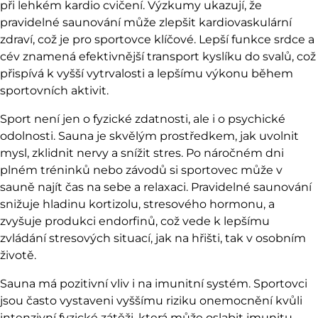
při lehkém kardio cvičení. Výzkumy ukazují, že
pravidelné saunování může zlepšit kardiovaskulární
zdraví, což je pro sportovce klíčové. Lepší funkce srdce a
cév znamená efektivnější transport kyslíku do svalů, což
přispívá k vyšší vytrvalosti a lepšímu výkonu během
sportovních aktivit.
Sport není jen o fyzické zdatnosti, ale i o psychické
odolnosti. Sauna je skvělým prostředkem, jak uvolnit
mysl, zklidnit nervy a snížit stres. Po náročném dni
plném tréninků nebo závodů si s
portovec může v
sauně najít čas na sebe a relaxaci
. Pravidelné saunování
snižuje hladinu kortizolu, stresového hormonu, a
zvyšuje produkci endorfinů, což vede k lepšímu
zvládání stresových situací, jak na hřišti, tak v osobním
životě.
Sauna má pozitivní vliv i na imunitní systém. Sportovci
jsou často vystaveni vyššímu riziku onemocnění kvůli
intenzivní fyzické zátěži, která může oslabit imunitu.