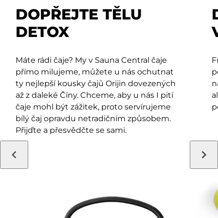
DOPŘEJTE TĚLU
DETOX
Máte rádi čaje? My v Sauna Central čaje
F
přímo milujeme, můžete u nás ochutnat
p
ty nejlepší kousky čajů Orijin dovezených
n
až z daleké Číny. Chceme, aby u nás I pití
a
čaje mohl být zážitek, proto servírujeme
p
bílý čaj opravdu netradičním způsobem.
Přijďte a přesvědčte se sami.