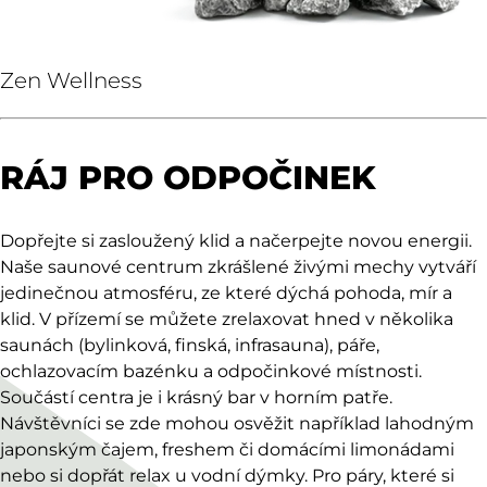
Zen Wellness
RÁJ PRO ODPOČINEK
Dopřejte si zasloužený klid a načerpejte novou energii.
Naše saunové centrum zkrášlené živými mechy vytváří
jedinečnou atmosféru, ze které dýchá pohoda, mír a
klid. V přízemí se můžete zrelaxovat hned v několika
saunách (bylinková, finská, infrasauna), páře,
ochlazovacím bazénku a odpočinkové místnosti.
Součástí centra je i krásný bar v horním patře.
Návštěvníci se zde mohou osvěžit například lahodným
japonským čajem, freshem či domácími limonádami
nebo si dopřát relax u vodní dýmky. Pro páry, které si