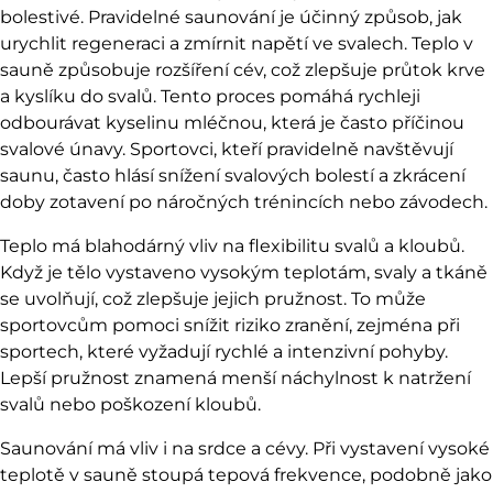
bolestivé.
Pravidelné saunování
je účinný způsob, jak
urychlit regeneraci a zmírnit napětí ve svalech. Teplo v
sauně způsobuje rozšíření cév, což zlepšuje průtok krve
a kyslíku do svalů. Tento proces pomáhá rychleji
odbourávat kyselinu mléčnou, která je často příčinou
svalové únavy. Sportovci, kteří pravidelně navštěvují
saunu, často hlásí snížení svalových bolestí a zkrácení
doby zotavení po náročných trénincích nebo závodech.
Teplo má blahodárný vliv na flexibilitu svalů a kloubů.
Když je tělo vystaveno vysokým teplotám, svaly a tkáně
se uvolňují, což zlepšuje jejich pružnost. To může
sportovcům pomoci snížit riziko zranění, zejména při
sportech, které vyžadují rychlé a intenzivní pohyby.
Lepší pružnost znamená menší náchylnost k natržení
svalů nebo poškození kloubů.
Saunování má vliv i na srdce a cévy. Při vystavení vysoké
teplotě v sauně stoupá tepová frekvence, podobně jako