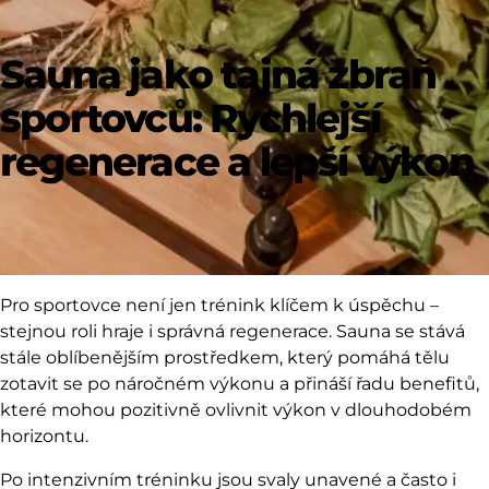
Sauna jako tajná zbraň
sportovců: Rychlejší
regenerace a lepší výkon
Pro sportovce není jen trénink klíčem k úspěchu –
stejnou roli hraje i správná regenerace. Sauna se stává
stále oblíbenějším prostředkem, který pomáhá tělu
zotavit se po náročném výkonu a přináší řadu benefitů,
které mohou pozitivně ovlivnit výkon v dlouhodobém
horizontu.
Po intenzivním tréninku jsou svaly unavené a často i